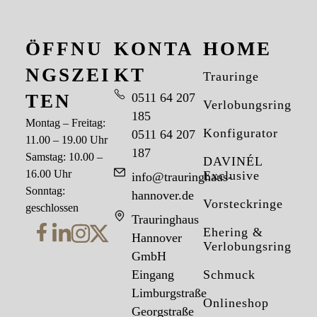
ÖFFNU
KONTA
HOME
NGSZEI
KT
Trauringe
TEN
0511 64 207
Verlobungsringe
185
Montag – Freitag:
Konfigurator
0511 64 207
11.00 – 19.00 Uhr
187
Samstag: 10.00 –
DAVINÉL
16.00 Uhr
Exclusive
info@trauringhaus-
Sonntag:
hannover.de
Vorsteckringe
geschlossen
Trauringhaus
Ehering &
Hannover
Verlobungsring
GmbH
Eingang
Schmuck
Limburgstraße
Onlineshop
Georgstraße