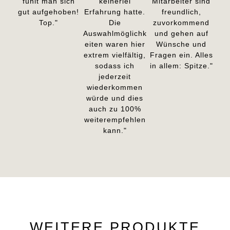
fühlt man sich
keinerlei
Mitarbeiter sind
gut aufgehoben!
Erfahrung hatte.
freundlich,
Top."
Die
zuvorkommend
Auswahlmöglichk
und gehen auf
eiten waren hier
Wünsche und
extrem vielfältig,
Fragen ein. Alles
sodass ich
in allem: Spitze."
jederzeit
wiederkommen
würde und dies
auch zu 100%
weiterempfehlen
kann."
WEITERE PRODUKTE