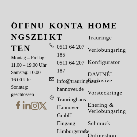
ÖFFNU
KONTA
HOME
NGSZEI
KT
Trauringe
TEN
0511 64 207
Verlobungsringe
185
Montag – Freitag:
Konfigurator
0511 64 207
11.00 – 19.00 Uhr
187
Samstag: 10.00 –
DAVINÉL
16.00 Uhr
Exclusive
info@trauringhaus-
Sonntag:
hannover.de
Vorsteckringe
geschlossen
Trauringhaus
Ehering &
Hannover
Verlobungsring
GmbH
Eingang
Schmuck
Limburgstraße
Onlineshop