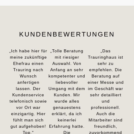
KUNDENBEWERTUNGEN
„Ich habe hier für
„Tolle Beratung
„Das
meine zukünftige
mit riesiger
Trauringhaus ist
Ehefrau einen
Auswahl. Von
sehr zu
Trauring nach
Anfang an sehr
empfehlen. Die
Wunsch
kompetenter und
Beratung auf
anfertigen
liebevoller
einer Messe und
lassen. Der
Umgang mit dem
im Geschäft war
Kundenservice
Kunden. Mir
sehr detailliert
telefonisch sowie
wurde alles
und
vor Ort war
genauestens
professionell.
einzigartig. Hier
erklärt, da ich
Auch die
fühlt man sich
keinerlei
Mitarbeiter sind
gut aufgehoben!
Erfahrung hatte.
freundlich,
Top."
Die
zuvorkommend