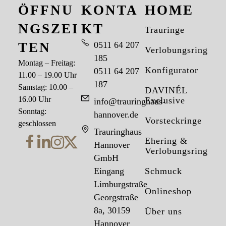
ÖFFNU
KONTA
HOME
NGSZEI
KT
Trauringe
TEN
0511 64 207
Verlobungsringe
185
Montag – Freitag:
Konfigurator
0511 64 207
11.00 – 19.00 Uhr
187
Samstag: 10.00 –
DAVINÉL
16.00 Uhr
Exclusive
info@trauringhaus-
Sonntag:
hannover.de
Vorsteckringe
geschlossen
Trauringhaus
Ehering &
Hannover
Verlobungsring
GmbH
Eingang
Schmuck
Limburgstraße
Onlineshop
Georgstraße
8a, 30159
Über uns
Hannover