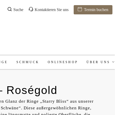
Suche
Kontaktieren Sie uns
Termin buchen
NGE
SCHMUCK
ONLINESHOP
ÜBER UNS
 – Roségold
n Glanz der Ringe „Starry Bliss“ aus unserer
e Schwäne“. Diese außergewöhnlichen Ringe,
eine längsmatte und polierte Oberfläche, die