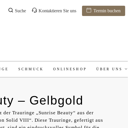
Suche
Kontaktieren Sie uns
Termin buchen
NGE
SCHMUCK
ONLINESHOP
ÜBER UNS
ty – Gelbgold
z der Trauringe „Sunrise Beauty“ aus der
 Solid VIII“. Diese Trauringe, gefertigt aus
t, sind ein eindrucksvolles Symbol für die