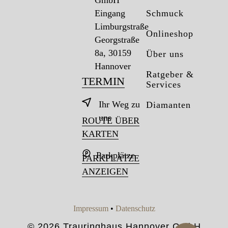
Eingang
Schmuck
Limburgstraße
Onlineshop
Georgstraße
8a, 30159
Über uns
Hannover
Ratgeber &
TERMIN
Services
Ihr Weg zu
Diamanten
uns
ROUTE ÜBER
KARTEN
Parkplätze
PARKPLÄTZE
ANZEIGEN
Impressum
•
Datenschutz
© 2026 Trauringhaus Hannover GmbH