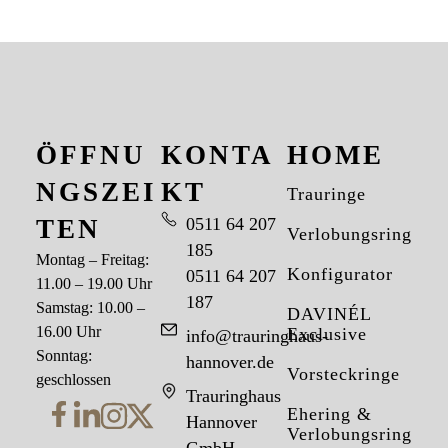
ÖFFNU
KONTA
HOME
NGSZEI
KT
Trauringe
TEN
0511 64 207
Verlobungsringe
185
Montag – Freitag:
Konfigurator
0511 64 207
11.00 – 19.00 Uhr
187
Samstag: 10.00 –
DAVINÉL
16.00 Uhr
Exclusive
info@trauringhaus-
Sonntag:
hannover.de
Vorsteckringe
geschlossen
Trauringhaus
Ehering &
Hannover
Verlobungsring
GmbH