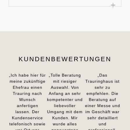
KUNDENBEWERTUNGEN
„Ich habe hier für
„Tolle Beratung
„Das
meine zukünftige
mit riesiger
Trauringhaus ist
Ehefrau einen
Auswahl. Von
sehr zu
Trauring nach
Anfang an sehr
empfehlen. Die
Wunsch
kompetenter und
Beratung auf
anfertigen
liebevoller
einer Messe und
lassen. Der
Umgang mit dem
im Geschäft war
Kundenservice
Kunden. Mir
sehr detailliert
telefonisch sowie
wurde alles
und
vor Ort war
genauestens
professionell.