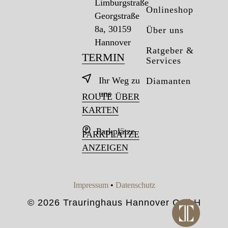
Limburgstraße
Onlineshop
Georgstraße
8a, 30159
Über uns
Hannover
Ratgeber &
TERMIN
Services
Ihr Weg zu
Diamanten
uns
ROUTE ÜBER
KARTEN
Parkplätze
PARKPLÄTZE
ANZEIGEN
Impressum
•
Datenschutz
© 2026 Trauringhaus Hannover GmbH