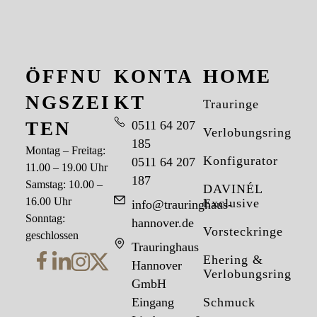
ÖFFNU
KONTA
HOME
NGSZEI
KT
Trauringe
TEN
0511 64 207
Verlobungsringe
185
Montag – Freitag:
Konfigurator
0511 64 207
11.00 – 19.00 Uhr
187
Samstag: 10.00 –
DAVINÉL
16.00 Uhr
Exclusive
info@trauringhaus-
Sonntag:
hannover.de
Vorsteckringe
geschlossen
Trauringhaus
Ehering &
Hannover
Verlobungsring
GmbH
Eingang
Schmuck