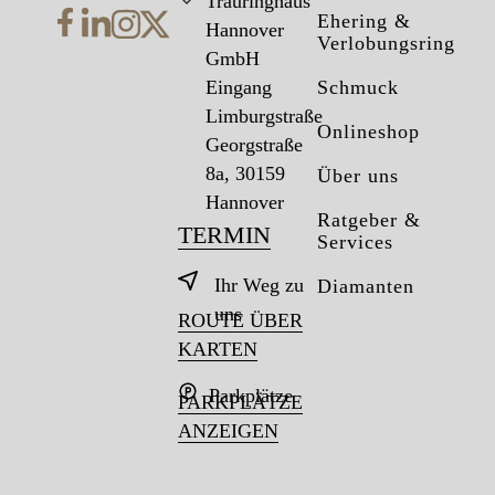
Trauringhaus
Ehering &
Hannover
Verlobungsring
GmbH
Eingang
Schmuck
Limburgstraße
Onlineshop
Georgstraße
8a, 30159
Über uns
Hannover
Ratgeber &
TERMIN
Services
Ihr Weg zu
Diamanten
uns
ROUTE ÜBER
KARTEN
Parkplätze
PARKPLÄTZE
ANZEIGEN