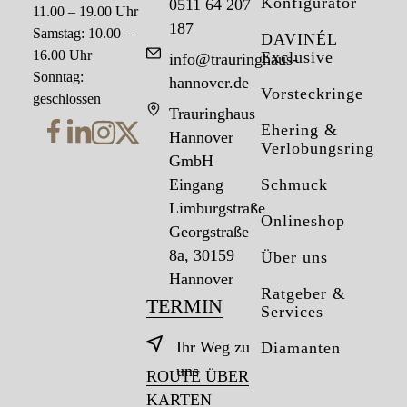
Konfigurator
0511 64 207
11.00 – 19.00 Uhr
187
Samstag: 10.00 –
DAVINÉL
16.00 Uhr
Exclusive
info@trauringhaus-
Sonntag:
hannover.de
Vorsteckringe
geschlossen
Trauringhaus
Ehering &
Hannover
Verlobungsring
GmbH
Eingang
Schmuck
Limburgstraße
Onlineshop
Georgstraße
8a, 30159
Über uns
Hannover
Ratgeber &
TERMIN
Services
Ihr Weg zu
Diamanten
uns
ROUTE ÜBER
KARTEN