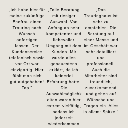
„Ich habe hier für
„Tolle Beratung
„Das
meine zukünftige
mit riesiger
Trauringhaus ist
Ehefrau einen
Auswahl. Von
sehr zu
Trauring nach
Anfang an sehr
empfehlen. Die
Wunsch
kompetenter und
Beratung auf
anfertigen
liebevoller
einer Messe und
lassen. Der
Umgang mit dem
im Geschäft war
Kundenservice
Kunden. Mir
sehr detailliert
telefonisch sowie
wurde alles
und
vor Ort war
genauestens
professionell.
einzigartig. Hier
erklärt, da ich
Auch die
fühlt man sich
keinerlei
Mitarbeiter sind
gut aufgehoben!
Erfahrung hatte.
freundlich,
Top."
Die
zuvorkommend
Auswahlmöglichk
und gehen auf
eiten waren hier
Wünsche und
extrem vielfältig,
Fragen ein. Alles
sodass ich
in allem: Spitze."
jederzeit
wiederkommen