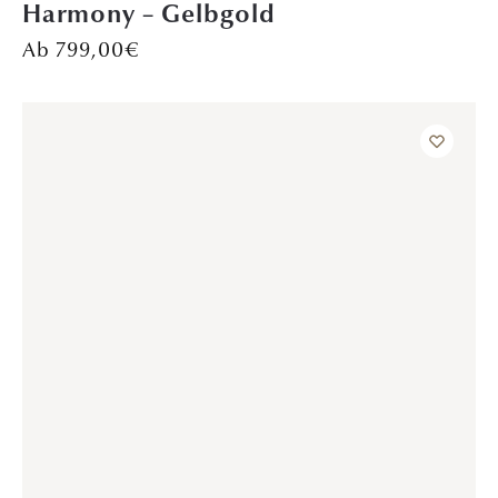
DAVINÉL EXCLUSIVE
,
VERLOBUNGSRINGE
Soulshine – Rotgold
1.699,00
€