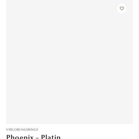
Soulshine – Gelbgold
1.699,00
€
VERLOBUNGSRINGE
Desire – Gelbgold
2.799,00
€