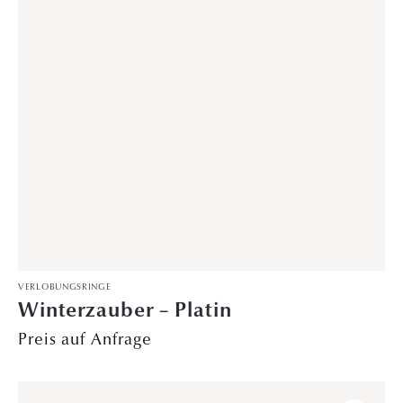
ÖFFNU
KONTAK
HOME
NGSZEI
T
Trauringe
0511 64 207
TEN
Verlobungsringe
185
Montag – Freitag:
Konfigurator
0511 64 207
11.00 – 19.00 Uhr
187
Samstag: 10.00 –
DAVINÉL
16.00 Uhr
Exclusive
info@trauringhaus-
Sonntag:
hannover.de
Vorsteckringe
geschlossen
Trauringhaus
Ehering &
Hannover
Verlobungsring
GmbH
Schmuck
Eingang
Limburgstraße
Onlineshop
Georgstraße