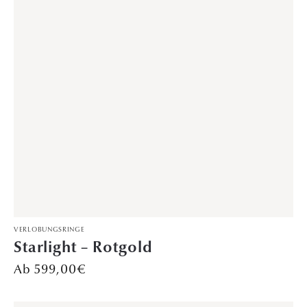
VERLOBUNGSRINGE
Starlight – Rotgold
599,00
€
VERLOBUNGSRINGE
Phoenix – Platin
Preis auf Anfrage
DAVINÉL EXCLUSIVE
,
VERLOBUNGSRINGE