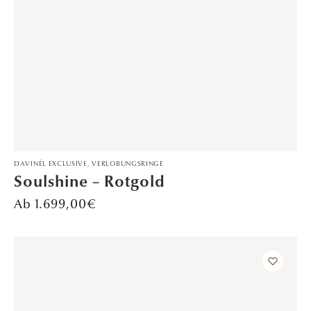
DAVINÉL EXCLUSIVE
,
VERLOBUNGSRINGE
Sternenregen – Weißgold
1.699,00
€
25–48 von 48 Ergebnissen werden angezeigt
1
2