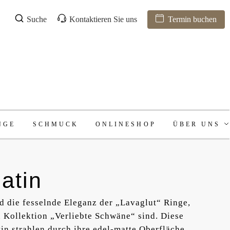
Suche
Kontaktieren Sie uns
Termin buchen
NGE
SCHMUCK
ONLINESHOP
ÜBER UNS
atin
d die fesselnde Eleganz der „Lavaglut“ Ringe,
n Kollektion „Verliebte Schwäne“ sind. Diese
in strahlen durch ihre edel-matte Oberfläche