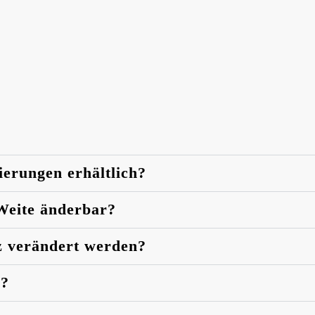
ierungen erhältlich?
 Weite änderbar?
z verändert werden?
n?