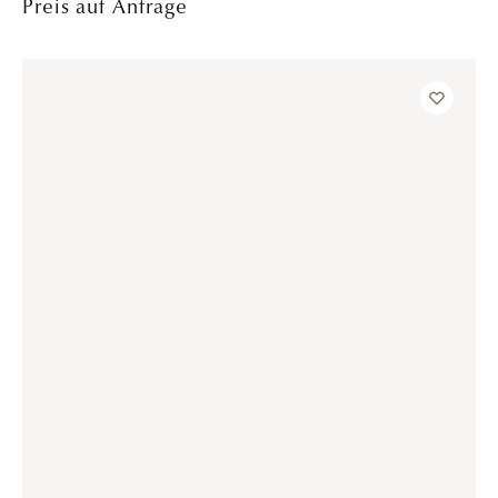
DAVINÉL EXCLUSIVE
,
VERLOBUNGSRINGE
Perpetuity – Weißgold
Preis auf Anfrage