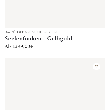
TRAURINGE
Wolkenglanz – WG/RoG