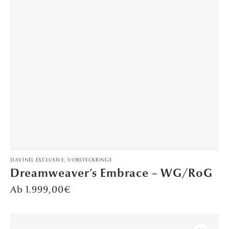
1.999,00
€
TRAURINGE
Sternenregen – Gelbgold
Preis auf Anfrage
JUBILÄUMSKOLLEKTION
,
TRAURINGE
Équilibre Parfait – Trauringe
2.799,00
€