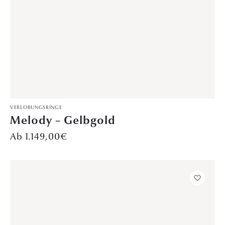
3.499,00
€
97–120 von 483 Ergebnissen werden angezeigt
1
2
3
4
5
6
7
8
…
19
20
21