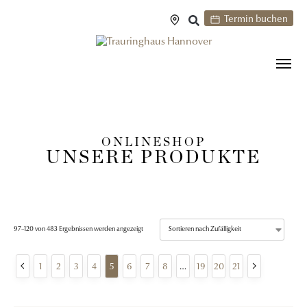
Termin buchen
ONLINESHOP
UNSERE PRODUKTE
97–120 von 483 Ergebnissen werden angezeigt
1
2
3
4
5
6
7
8
…
19
20
21