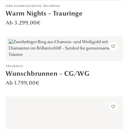
JUBILÄUMSKOLLEKTION
,
TRAURINGE
Warm Nights – Trauringe
3.299,00
€
TRAURINGE
Wunschbrunnen – CG/WG
1.799,00
€
DAVINÉL EXCLUSIVE
,
VORSTECKRINGE
Dreamweaver’s Embrace – WG/RoG