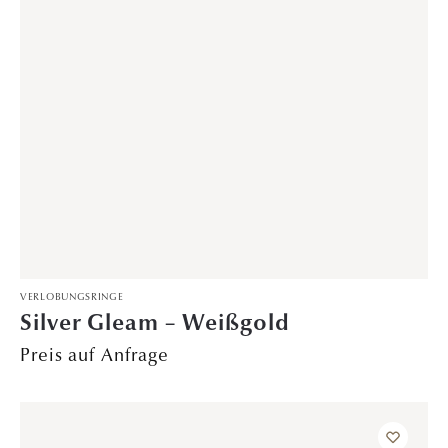
ÖFFNU
KONTAK
HOME
NGSZEI
T
Trauringe
0511 64 207
TEN
Verlobungsringe
185
Montag – Freitag:
Konfigurator
0511 64 207
11.00 – 19.00 Uhr
187
Samstag: 10.00 –
DAVINÉL
16.00 Uhr
Exclusive
info@trauringhaus-
Sonntag:
hannover.de
Vorsteckringe
geschlossen
Trauringhaus
Ehering &
Hannover
Verlobungsring
GmbH
Schmuck
Eingang
Limburgstraße
Onlineshop
Georgstraße
8a, 30159
Über uns
Hannover
Ratgeber &