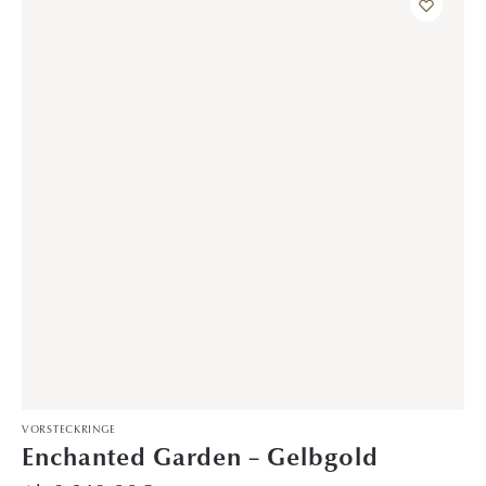
3.798,00
€
TRAURINGE
Zauberlicht – WG/RoG
2.599,00
€