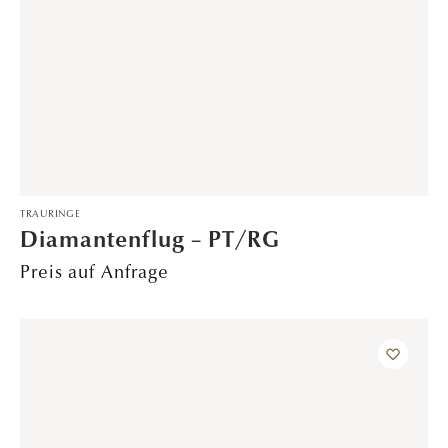
Rosenzauber – WG/RoG
3.779,00
€
193–216 von 483 Ergebnissen werden angezeigt
1
2
3
…
6
7
8
9
10
11
12
…
19
20
21