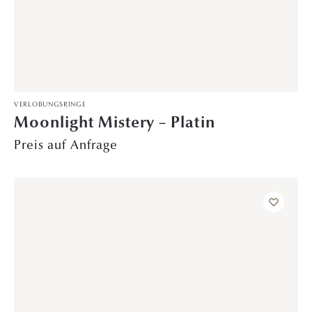
TRAURINGE
Sternengold – Weißgold
3.099,00
€