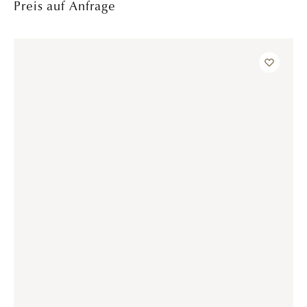
ANZEIGEN
Impressum
•
Datenschutz
© 2026 Trauringhaus Hannover GmbH