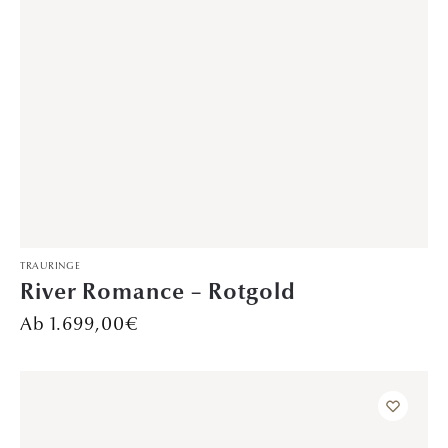
DAVINÉL EXCLUSIVE
,
VORSTECKRINGE
Dreamweaver’s Embrace – Platin
Preis auf Anfrage