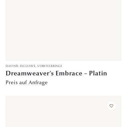
TRAURINGE
Liebesmelodie – Gelbgold
1.899,00
€
241–264 von 483 Ergebnissen werden angezeigt
1
2
3
…
8
9
10
11
12
13
14
…
19
20
21