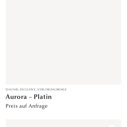
ÖFFNU
KONTAK
HOME
NGSZEI
T
Trauringe
0511 64 207
TEN
Verlobungsringe
185
Montag – Freitag:
Konfigurator
0511 64 207
11.00 – 19.00 Uhr
187
Samstag: 10.00 –
DAVINÉL