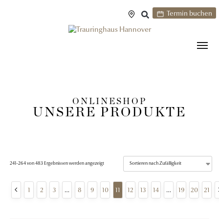
Termin buchen
ONLINESHOP
UNSERE PRODUKTE
241–264 von 483 Ergebnissen werden angezeigt
1
2
3
…
8
9
10
11
12
13
14
…
19
20
21